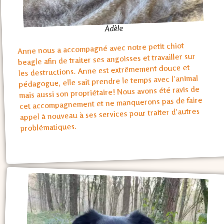
Adèle
Anne nous a accompagné avec notre petit chiot
beagle afin de traiter ses angoisses et travailler sur
les destructions. Anne est extrêmement douce et
pédagogue, elle sait prendre le temps avec l’animal
mais aussi son propriétaire! Nous avons été ravis de
cet accompagnement et ne manquerons pas de faire
appel à nouveau à ses services pour traiter d’autres
problématiques.