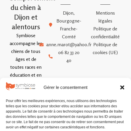
du chien à
Dijon,
Mentions
Dijon et
Bourgogne-
légales
alentours
Franche-
Politique de
Symbiose
Comté
confidentialité
accompagne les
anne.marot@yahoo.fr
Politique de
chiens de tous
06 82 33 20
cookies (UE)
âges et de
40
toutes races en
éducation et en
rééducation
Gérer le consentement
comportementale
grâce à une
Pour offrir les meilleures expériences, nous utilisons des technologies
approche
telles que les cookies pour stocker et/ou accéder aux informations des
appareils. Le fait de consentir à ces technologies nous permettra de traiter
coopérative
des données telles que le comportement de navigation ou les ID uniques
centrée sur la
sur ce site. Le fait de ne pas consentir ou de retirer son consentement peut
avoir un effet négatif sur certaines caractéristiques et fonctions.
compréhension